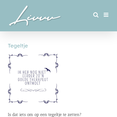
Ga
naar
inhoud
Tegeltje
Bekijk
grotere
afbeelding
Is dat iets om op een tegeltje te zetten?