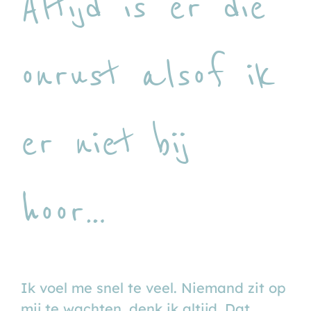
Altijd is er die
onrust alsof ik
er niet bij
hoor…
Ik voel me snel te veel. Niemand zit op
mij te wachten, denk ik altijd. Dat