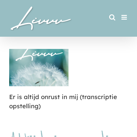
Ga
naar
inhoud
Er is altijd onrust in mij (transcriptie
opstelling)